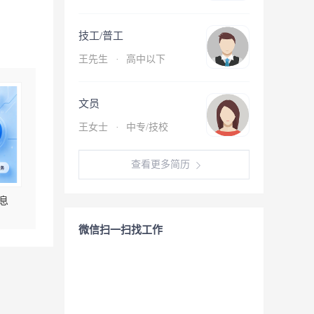
技工/普工
王先生
·
高中以下
文员
王女士
·
中专/技校
查看更多简历
息
微信扫一扫找工作